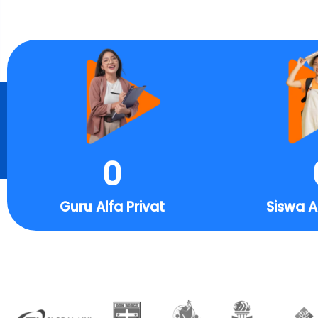
0
Guru Alfa Privat
Siswa A