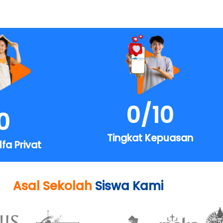
0
/10
0
Tingkat Kepuasan
lfa Privat
Asal Sekolah
Siswa Kami