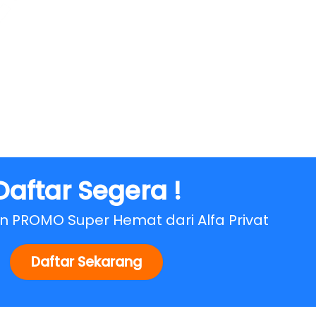
Daftar Segera !
 PROMO Super Hemat dari Alfa Privat
Daftar Sekarang