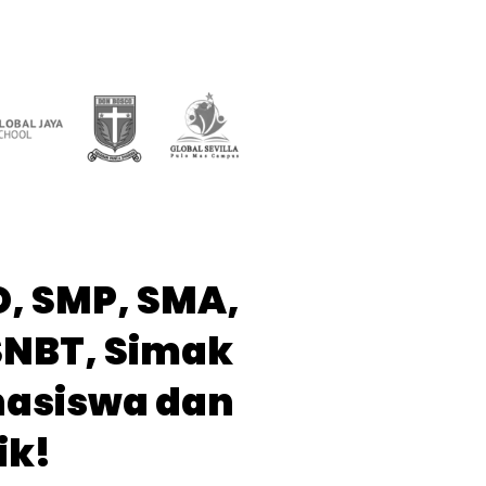
D, SMP, SMA,
SNBT, Simak
hasiswa dan
k!​