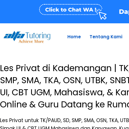
Skip
to
Da
content
Home
Tentang Kami
Les Privat di Kademangan | TK,
SMP, SMA, TKA, OSN, UTBK, SNB
UI, CBT UGM, Mahasiswa, & Ka
Online & Guru Datang ke Rum
Les Privat untuk TK/PAUD, SD, SMP, SMA, OSN, TKA, UT
Simak UI & CBT UGM Mahasiswa dan Karyawan. Kual