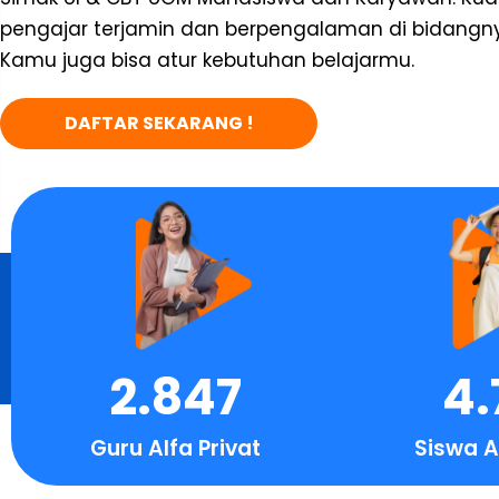
pengajar terjamin dan berpengalaman di bidangn
Kamu juga bisa atur kebutuhan belajarmu.
DAFTAR SEKARANG !
2.847
4.
Guru Alfa Privat
Siswa A