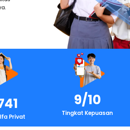
ya.
9
/10
741
Tingkat Kepuasan
lfa Privat