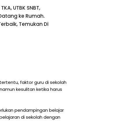
, TKA, UTBK SNBT,
 Datang ke Rumah.
Terbaik,
Temukan Di
ertentu, faktor guru di sekolah
amun kesulitan ketika harus
merlukan pendampingan belajar
 pelajaran di sekolah dengan