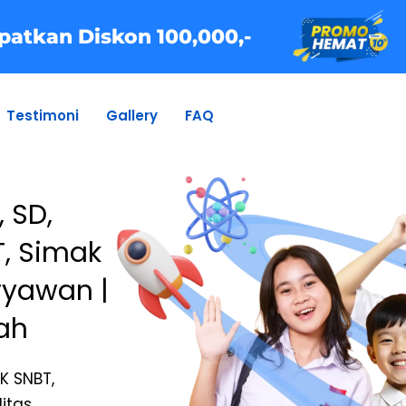
patkan Diskon 100,000,-
Testimoni
Gallery
FAQ
 SD,
T, Simak
ryawan |
ah
BK SNBT,
itas