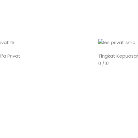
lfa Privat
Tingkat Kepuasa
0
/10