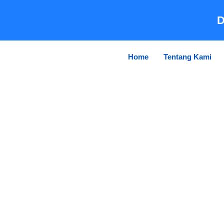
Skip
to
D
content
Home
Tentang Kami