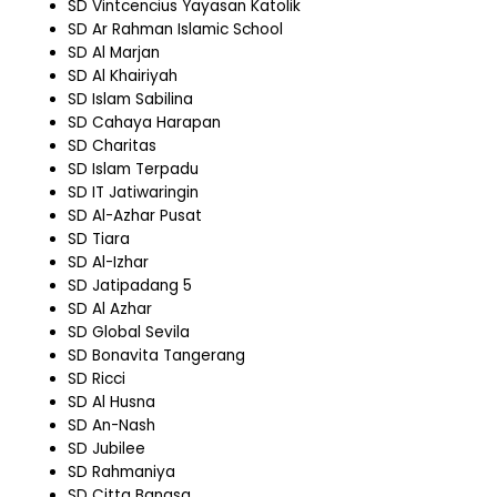
SD Vintcencius Yayasan Katolik
SD Ar Rahman Islamic School
SD Al Marjan
SD Al Khairiyah
SD Islam Sabilina
SD Cahaya Harapan
SD Charitas
SD Islam Terpadu
SD IT Jatiwaringin
SD Al-Azhar Pusat
SD Tiara
SD Al-Izhar
SD Jatipadang 5
SD Al Azhar
SD Global Sevila
SD Bonavita Tangerang
SD Ricci
SD Al Husna
SD An-Nash
SD Jubilee
SD Rahmaniya
SD Citta Bangsa