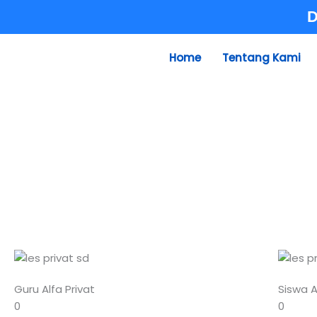
Skip
D
to
content
Home
Tentang Kami
Guru Alfa Privat
Siswa A
0
0