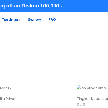
apatkan Diskon 100,000,-
Testimoni
Gallery
FAQ
lfa Privat
Tingkat Kepuasa
0
/10