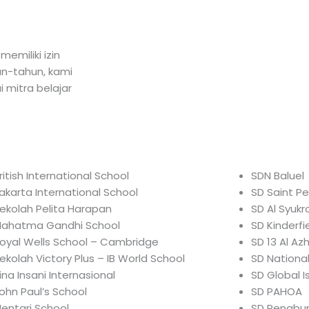
emiliki izin
un-tahun, kami
 mitra belajar
ritish International School
SDN Baluel
akarta International School
SD Saint Pe
ekolah Pelita Harapan
SD Al Syukr
ahatma Gandhi School
SD Kinderfi
oyal Wells School – Cambridge
SD 13 Al A
ekolah Victory Plus – IB World School
SD National
ina Insani Internasional
SD Global I
ohn Paul’s School
SD PAHOA
entari School
SD Penabu