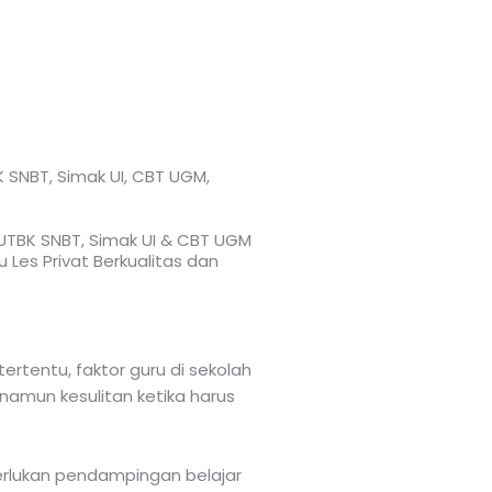
K SNBT, Simak UI, CBT UGM,
, UTBK SNBT, Simak UI & CBT UGM
 Les Privat Berkualitas dan
ertentu, faktor guru di sekolah
amun kesulitan ketika harus
merlukan pendampingan belajar