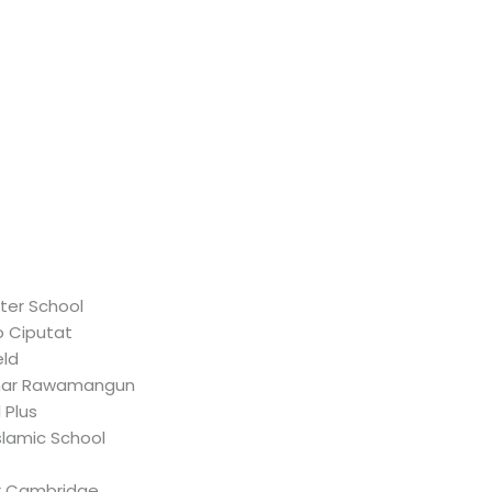
ter School
o Ciputat
eld
zhar Rawamangun
 Plus
slamic School
r Cambridge