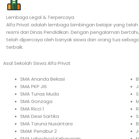
Lembaga Legal & Terpercaya
Alfa Privat adalah lembaga bimbingan belajar yang telah m
resmi dari Dinas Pendidikan. Dengan pengalaman bertah
telah dipercaya oleh banyak siswa dan orang tua sebagai
terbaik.
Asal Sekolah Siswa Alfa Privat
SMA Ananda Bekasi
B
SMA PKP JIS
J
SMA Tunas Muda
S
SMA Gonzaga
M
SMA Ricci 1
R
SMA Dewi Sartika
S
SMA Taruna Nusantara
B
SMAK Penabur 2
J
SMA Labschool Kebayoran
M