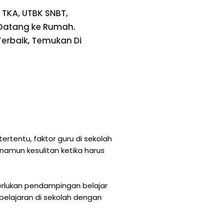
, TKA, UTBK SNBT,
 Datang ke Rumah.
Terbaik,
Temukan Di
ertentu, faktor guru di sekolah
amun kesulitan ketika harus
merlukan pendampingan belajar
 pelajaran di sekolah dengan