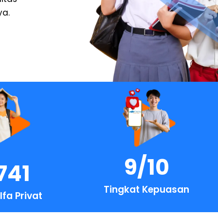
ya.
9
/10
741
Tingkat Kepuasan
lfa Privat