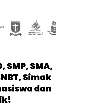
D, SMP, SMA,
SNBT, Simak
hasiswa dan
k!​