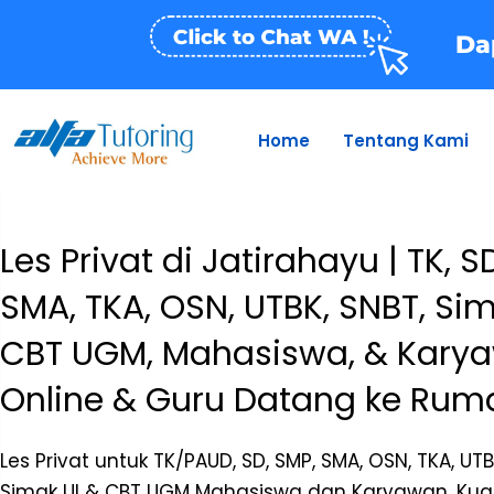
Skip
to
Da
content
Home
Tentang Kami
Les Privat di Jatirahayu | TK, S
SMA, TKA, OSN, UTBK, SNBT, Sim
CBT UGM, Mahasiswa, & Karya
Online & Guru Datang ke Rum
Les Privat untuk TK/PAUD, SD, SMP, SMA, OSN, TKA, UT
Simak UI & CBT UGM Mahasiswa dan Karyawan. Kual