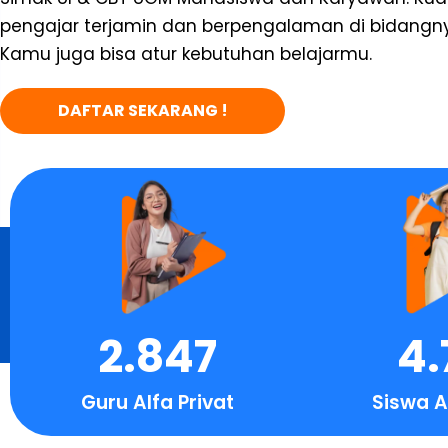
pengajar terjamin dan berpengalaman di bidangn
Kamu juga bisa atur kebutuhan belajarmu.
DAFTAR SEKARANG !
2.847
4.
Guru Alfa Privat
Siswa A