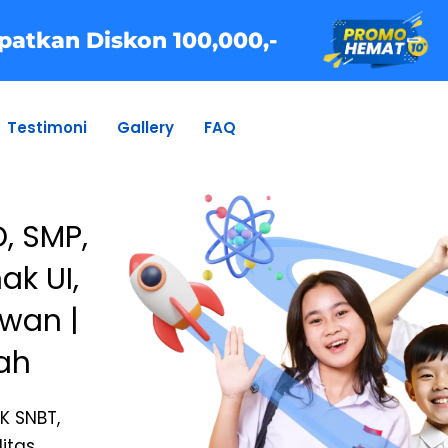
patkan Diskon 100,000,-
Testimoni
Gallery
FAQ
D, SMP,
ak UI,
wan |
ah
BK SNBT,
itas