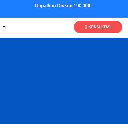
Skip
Dapatkan Diskon 100,000,-
to
content
KONSULTASI