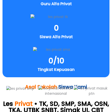
Guru Alfa Privat
0
Siswa Alfa Privat
0
/10
Tingkat Kepuasan
Asal Sekolah
Siswa Kami
Les
Privat
• TK, SD, SMP, SMA, OSN,
TKA, UTBK SNBT, Simak UI, CBT