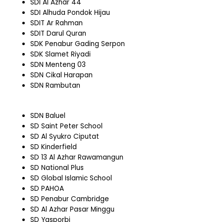
SDI Al Azhar 44
SDI Alhuda Pondok Hijau
SDIT Ar Rahman
SDIT Darul Quran
SDK Penabur Gading Serpon
SDK Slamet Riyadi
SDN Menteng 03
SDN Cikal Harapan
SDN Rambutan
SDN Baluel
SD Saint Peter School
SD Al Syukro Ciputat
SD Kinderfield
SD 13 Al Azhar Rawamangun
SD National Plus
SD Global Islamic School
SD PAHOA
SD Penabur Cambridge
SD Al Azhar Pasar Minggu
SD Yasporbi